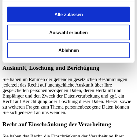
verwaltungsrechtlicher oder gerichtlicher Rechtsbehelfe.
Alle zulassen
Recht auf Daten­übertrag­barkeit
Sie haben das Recht, Daten, die wir auf Grundlage Ihrer
Auswahl erlauben
Einwilligung oder in Erfüllung eines Vertrags automatisiert
verarbeiten, an sich oder an einen Dritten in einem gängigen,
maschinenlesbaren Format aushändigen zu lassen. Sofern Sie die
Ablehnen
direkte Übertragung der Daten an einen anderen Verantwortlichen
verlangen, erfolgt dies nur, soweit es technisch machbar ist.
Auskunft, Löschung und Berichtigung
Sie haben im Rahmen der geltenden gesetzlichen Bestimmungen
jederzeit das Recht auf unentgeltliche Auskunft über Ihre
gespeicherten personenbezogenen Daten, deren Herkunft und
Empfänger und den Zweck der Datenverarbeitung und ggf. ein
Recht auf Berichtigung oder Löschung dieser Daten. Hierzu sowie
zu weiteren Fragen zum Thema personenbezogene Daten können
Sie sich jederzeit an uns wenden.
Recht auf Einschränkung der Verarbeitung
Sie haben das Recht, die Einschränkung der Verarbeitung Ihrer