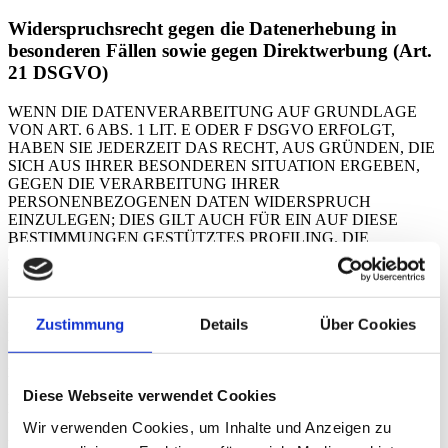
Widerspruchsrecht gegen die Datenerhebung in
besonderen Fällen sowie gegen Direktwerbung (Art.
21 DSGVO)
WENN DIE DATENVERARBEITUNG AUF GRUNDLAGE
VON ART. 6 ABS. 1 LIT. E ODER F DSGVO ERFOLGT,
HABEN SIE JEDERZEIT DAS RECHT, AUS GRÜNDEN, DIE
SICH AUS IHRER BESONDEREN SITUATION ERGEBEN,
GEGEN DIE VERARBEITUNG IHRER
PERSONENBEZOGENEN DATEN WIDERSPRUCH
EINZULEGEN; DIES GILT AUCH FÜR EIN AUF DIESE
BESTIMMUNGEN GESTÜTZTES PROFILING. DIE
JEWEILIGE RECHTSGRUNDLAGE, AUF DENEN EINE
VERARBEITUNG BERUHT, ENTNEHMEN SIE DIESER
DATENSCHUTZERKLÄRUNG. WENN SIE WIDERSPRUCH
EINLEGEN, WERDEN WIR IHRE BETROFFENEN
Zustimmung
Details
Über Cookies
PERSONENBEZOGENEN DATEN NICHT MEHR
VERARBEITEN, ES SEI DENN, WIR KÖNNEN
ZWINGENDE SCHUTZWÜRDIGE GRÜNDE FÜR DIE
VERARBEITUNG NACHWEISEN, DIE IHRE INTERESSEN,
Diese Webseite verwendet Cookies
RECHTE UND FREIHEITEN ÜBERWIEGEN ODER DIE
VERARBEITUNG DIENT DER GELTENDMACHUNG,
Wir verwenden Cookies, um Inhalte und Anzeigen zu
AUSÜBUNG ODER VERTEIDIGUNG VON