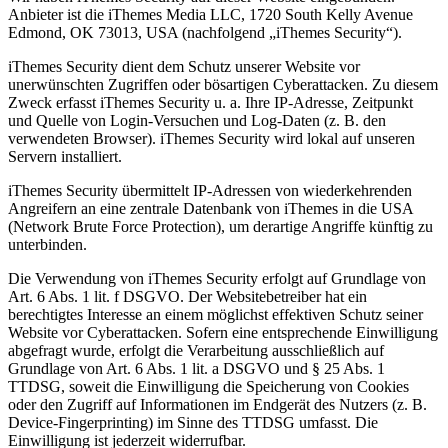
Anbieter ist die iThemes Media LLC, 1720 South Kelly Avenue
Edmond, OK 73013, USA (nachfolgend „iThemes Security“).
iThemes Security dient dem Schutz unserer Website vor
unerwünschten Zugriffen oder bösartigen Cyberattacken. Zu diesem
Zweck erfasst iThemes Security u. a. Ihre IP-Adresse, Zeitpunkt
und Quelle von Login-Versuchen und Log-Daten (z. B. den
verwendeten Browser). iThemes Security wird lokal auf unseren
Servern installiert.
iThemes Security übermittelt IP-Adressen von wiederkehrenden
Angreifern an eine zentrale Datenbank von iThemes in die USA
(Network Brute Force Protection), um derartige Angriffe künftig zu
unterbinden.
Die Verwendung von iThemes Security erfolgt auf Grundlage von
Art. 6 Abs. 1 lit. f DSGVO. Der Websitebetreiber hat ein
berechtigtes Interesse an einem möglichst effektiven Schutz seiner
Website vor Cyberattacken. Sofern eine entsprechende Einwilligung
abgefragt wurde, erfolgt die Verarbeitung ausschließlich auf
Grundlage von Art. 6 Abs. 1 lit. a DSGVO und § 25 Abs. 1
TTDSG, soweit die Einwilligung die Speicherung von Cookies
oder den Zugriff auf Informationen im Endgerät des Nutzers (z. B.
Device-Fingerprinting) im Sinne des TTDSG umfasst. Die
Einwilligung ist jederzeit widerrufbar.